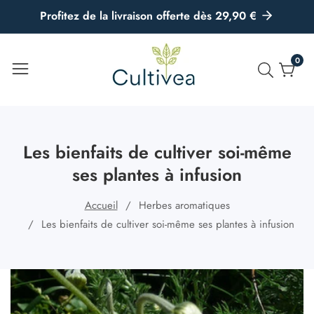
u
Profitez de la livraison offerte dès 29,90 €
ontenu
0
0
artic
Les bienfaits de cultiver soi-même
ses plantes à infusion
Accueil
Herbes aromatiques
Les bienfaits de cultiver soi-même ses plantes à infusion