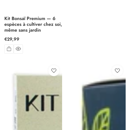
Kit Bonsaï Premium — 6
espèces à cultiver chez soi,
même sans jardin
Prix
€29,99
habituel