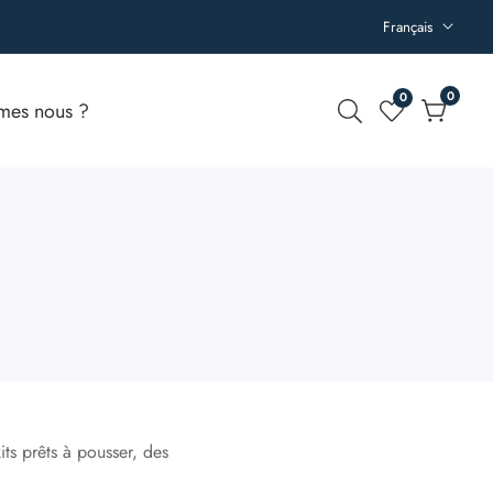
Français
0
0
0
mes nous ?
article
its prêts à pousser, des