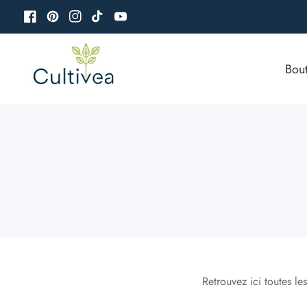
u
Facebook
Pinterest
Instagram
TikTok
YouTube
ontenu
Bou
Retrouvez ici toutes le