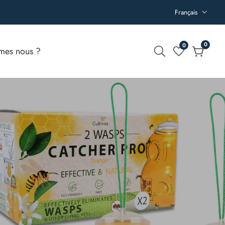
Français
0
0
0
mes nous ?
article