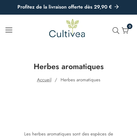
u
Profitez de la livraison offerte dès 29,90 €
ontenu
0
0
artic
Herbes aromatiques
Accueil
Herbes aromatiques
Les herbes aromatiques sont des espèces de