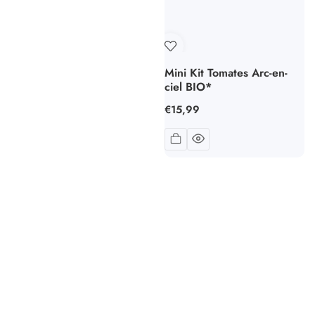
Mini Kit Tomates Arc-en-
ciel BIO*
Prix
€15,99
habituel