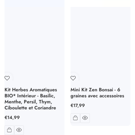
Kit Herbes Aromatiques
Mini Kit Zen Bonsai - 6
BIO* Intérieur - Basilic,
graines avec accessoires
Menthe, Persil, Thym,
Prix
€17,99
Ciboulette et Coriandre
habituel
Prix
€14,99
habituel