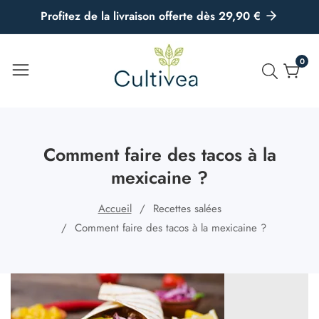
u
Profitez de la livraison offerte dès 29,90 €
ontenu
0
0
artic
Comment faire des tacos à la
mexicaine ?
Accueil
Recettes salées
Comment faire des tacos à la mexicaine ?