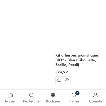
Kit d'herbes aromatiques
BIO* - Bleu (Ciboulette,
Basilic, Persil)
Prix
€24,99
habituel
0
0 article
Accueil
Rechercher
Boutique
Panier
Compte