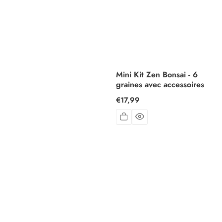
Mini Kit Zen Bonsai - 6
graines avec accessoires
Prix
€17,99
habituel