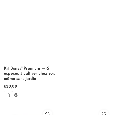
Kit Bonsaï Premium — 6
espèces à cultiver chez soi,
même sans jardin
Prix
€29,99
habituel