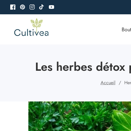
u
Facebook
Pinterest
Instagram
TikTok
YouTube
ontenu
Bou
Les herbes détox po
Accueil
Her