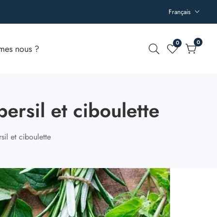
Français
0
0
0
mes nous ?
article
persil et ciboulette
sil et ciboulette