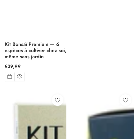
Kit Bonsaï Premium — 6
espèces à cultiver chez soi,
même sans jardin
Prix
€29,99
habituel