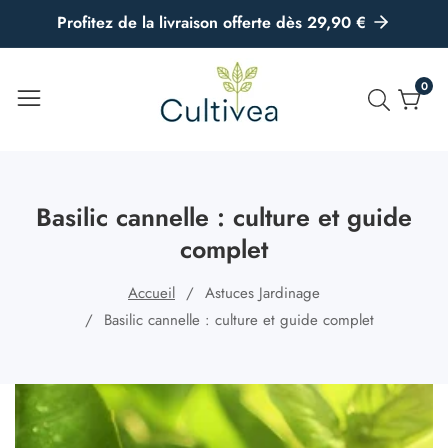
u
Profitez de la livraison offerte dès 29,90 €
ontenu
0
0
artic
Basilic cannelle : culture et guide
complet
Accueil
Astuces Jardinage
Basilic cannelle : culture et guide complet