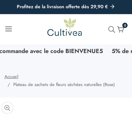
u
Profitez de la livraison offerte dès 29,90 €
ontenu
0
0
artic
commande avec le code BIENVENUE5
5% de réd
Accueil
Plateau de sachets de fleurs séchées naturelles (Rose)
asser aux
nformations
uvrir
r le
Galerie
roduit
édia
multimédia
ans