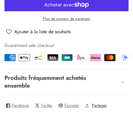
quantité
quantité
pour
pour
Plateau
Plateau
Plus de moyens de paiement
de
de
sachets
sachets
Ajouter à la liste de souhaits
de
de
fleurs
fleurs
Guaranteed safe checkout
séchées
séchées
naturelles
naturelles
(Rose)
(Rose)
Produits fréquemment achetés
ensemble
Facebook
Twitter
Épingler
Partager