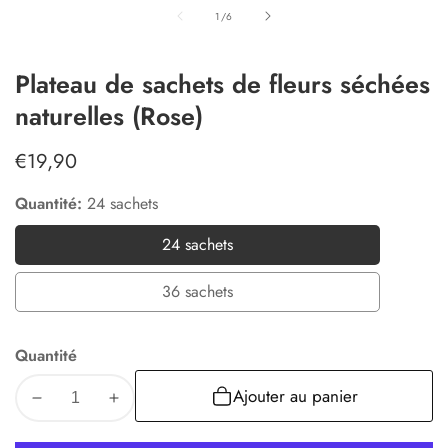
ultimédia
de
1
/
6
Plateau de sachets de fleurs séchées
naturelles (Rose)
Prix
€19,90
habituel
Quantité:
24 sachets
24 sachets
24
sachets
36 sachets
36
sachets
Quantité
Ajouter au panier
Diminuer
Augmenter
la
la