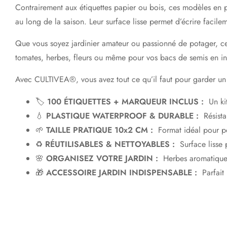
Contrairement aux étiquettes papier ou bois, ces modèles en 
au long de la saison. Leur surface lisse permet d’écrire facilem
Que vous soyez jardinier amateur ou passionné de potager, c
tomates, herbes, fleurs ou même pour vos bacs de semis en inté
Avec CULTIVEA®, vous avez tout ce qu’il faut pour garder un ja
🏷️
100 ÉTIQUETTES + MARQUEUR INCLUS
:
Un ki
💧
PLASTIQUE WATERPROOF & DURABLE
:
Résista
🌱
TAILLE PRATIQUE 10x2 CM
:
Format idéal pour pot
♻️
RÉUTILISABLES & NETTOYABLES
:
Surface lisse 
🌸
ORGANISEZ VOTRE JARDIN
:
Herbes aromatiques,
🎁
ACCESSOIRE JARDIN INDISPENSABLE
:
Parfait p