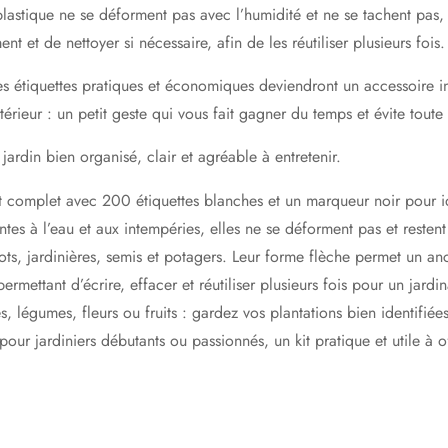
plastique
ne se déforment pas avec l’humidité et ne se tachent pas
,
ent et de nettoyer si nécessaire, afin de les
réutiliser plusieurs fois
.
es étiquettes pratiques et économiques deviendront un
accessoire i
rieur : un petit geste qui vous fait gagner du temps et évite toute 
rdin bien organisé, clair et agréable à entretenir.
t complet avec 200 étiquettes blanches et un marqueur noir pour ide
ntes à l’eau et aux intempéries, elles ne se déforment pas et restent
s, jardinières, semis et potagers. Leur forme flèche permet un ancr
permettant d’écrire, effacer et réutiliser plusieurs fois pour un ja
 légumes, fleurs ou fruits : gardez vos plantations bien identifiées
our jardiniers débutants ou passionnés, un kit pratique et utile à of