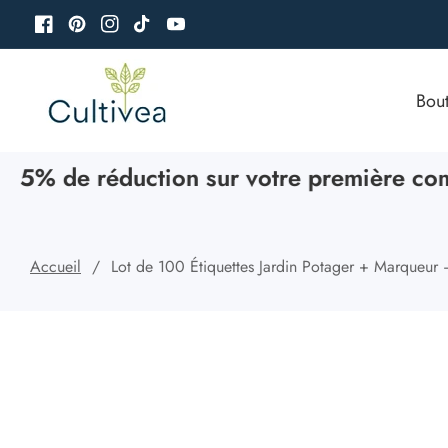
u
Facebook
Pinterest
Instagram
TikTok
YouTube
ontenu
Bou
 de réduction sur votre première comm
Accueil
Lot de 100 Étiquettes Jardin Potager + Marqueur –
Passer aux
informations
Ouvrir
sur le
le
produit
média
1