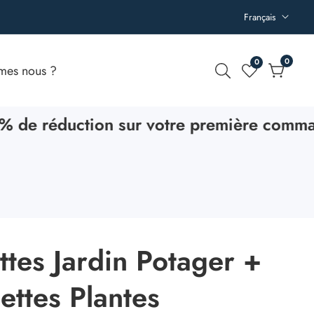
Français
0
0
0
mes nous ?
article
 réduction sur votre première command
ttes Jardin Potager +
ettes Plantes