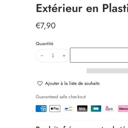
Extérieur en Plas
Prix
€7,90
habituel
Quantité
Diminuer
Augmenter
la
la
quantité
quantité
pour
pour
Ajouter à la liste de souhaits
Lot
Lot
de
de
Guaranteed safe checkout
100
100
Étiquettes
Étiquettes
Jardin
Jardin
Potager
Potager
+
+