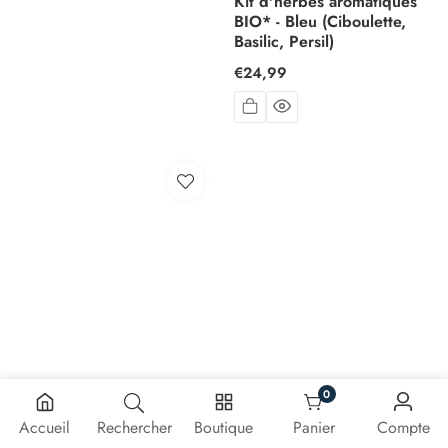
Kit d'herbes aromatiques
BIO* - Bleu (Ciboulette,
Basilic, Persil)
Prix
€24,99
habituel
0
0 article
Accueil
Rechercher
Boutique
Panier
Compte