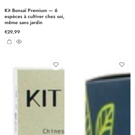
Kit Bonsaï Premium — 6
espèces à cultiver chez soi,
même sans jardin
Prix
€29,99
habituel