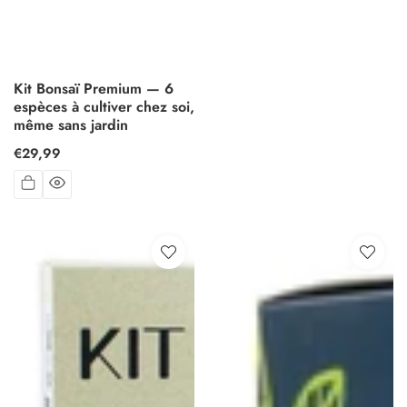
Kit Bonsaï Premium — 6
espèces à cultiver chez soi,
même sans jardin
Prix
€29,99
habituel