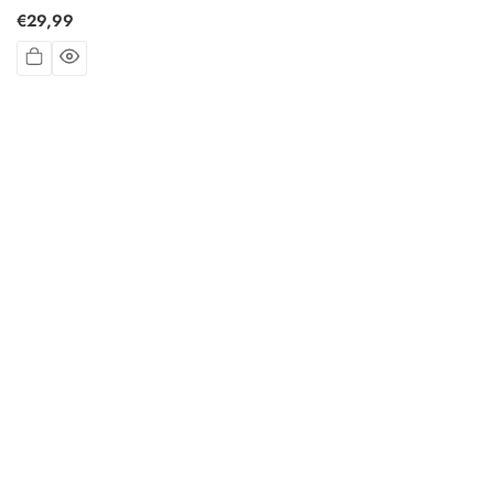
Prix
€29,99
habituel