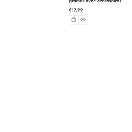
graines avec accessoires
Prix
€17,99
habituel