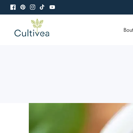
u
Facebook
Pinterest
Instagram
TikTok
YouTube
ontenu
Bou