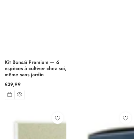
Kit Bonsaï Premium — 6
espèces à cultiver chez soi,
même sans jardin
Prix
€29,99
habituel